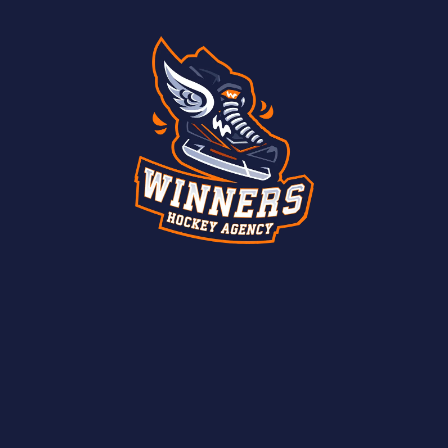
играет свою роль. Нужно объяснять им систему
драфтов, контрактов, переходов, рассказывать о
важности правильного выбора клуба и тренера.
Главное – чтобы родители доверяли агенту и понимали,
что все делается в интересах их ребенка. Это тоже
часть работы — быть не только агентом, но и
проводником.
— Чем, на ваш взгляд, агентство Winners
отличается от других?
— Я считаю, что агентство Winners отличается в первую
очередь индивидуальным подходом к каждому игроку.
Мы не ставим работу на поток, а стараемся глубоко
вникнуть в ситуацию каждого нашего клиента. Для нас
важно не просто заключить контракт, а построить
долгосрочные партнерские отношения, основанные на
доверии и взаимном уважении.
Мы всегда на связи с нашими игроками, готовы помочь
им в любой ситуации, будь то спортивные или личные
вопросы. Кроме того, у нас сильная команда