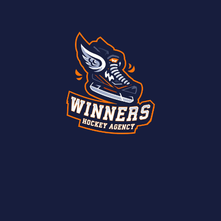
Сомерби имеет опыт игры в Американской хоккейной
лиге и является выпускником Бостонского
университета по специальности журналистика
Другие новости
info@wnrs.ru
+7 968 865 87 61
игроки
instagram*
о нас
telegram