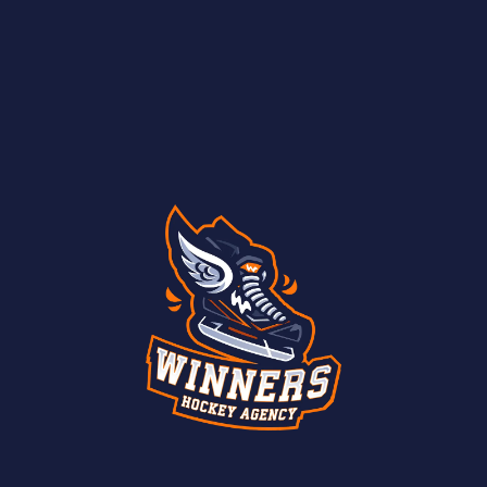
ТОП-2 стал Антон Зюзин и его спасение в матче с
новокузнецким «Металлургом».
Сейв Даниила Бразгалова шестой в ТОП-10 месяца,
классное спасение от броска атакующего игрока
«Звезды».
И вратарь Кирилл Самсонов совершил красивые
спасения в одном из эпизодов домашнего матча
против «Ижстали» и занял 10-е место в рейтинге.
Полностью ТОП-10 вратарских сейвов марта
смотрим
здесь.
Другие новости